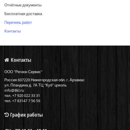
Отчётные документы
Бесплатная доставка
Перечень работ
Контакты
Контакты
ООО "Регион Сервис"
Россия
607220
Нижегородская обл. г.
Арзамас
ул.
Пландина д. 7А ТЦ "Куб" цоколь
info@8kl.ru
тел.
+7 920 022 33 31
тел. +7 83147 7 56 59
График работы