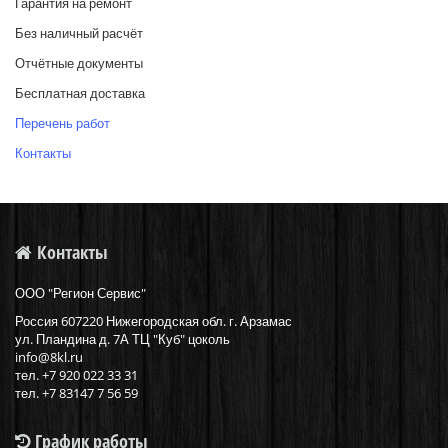
Гарантия на ремонт
Без наличный расчёт
Отчётные документы
Бесплатная доставка
Перечень работ
Контакты
Контакты
ООО "Регион Сервис"
Россия
607220
Нижегородская обл. г.
Арзамас
ул.
Пландина д. 7А ТЦ "Куб" цоколь
info@8kl.ru
тел.
+7 920 022 33 31
тел. +7 83147 7 56 59
График работы