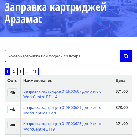
Заправка картриджей
Арзамас
1
2
3
...
16
Фото
Наименование
Цена
Заправка картриджа 013R00607 для Xerox
371.00
WorkCentre PE114
Заправка картриджа 013R00621 для Xerox
378.00
WorkCentre PE220
Заправка картриджа 013R00625 для Xerox
371.00
WorkCentre 3119