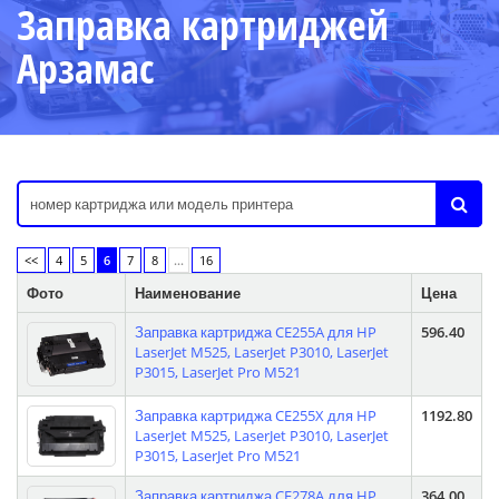
Заправка картриджей
Арзамас
<<
4
5
6
7
8
...
16
Фото
Наименование
Цена
Заправка картриджа CE255A для HP
596.40
LaserJet M525, LaserJet P3010, LaserJet
P3015, LaserJet Pro M521
Заправка картриджа CE255X для HP
1192.80
LaserJet M525, LaserJet P3010, LaserJet
P3015, LaserJet Pro M521
Заправка картриджа CE278A для HP
364.00