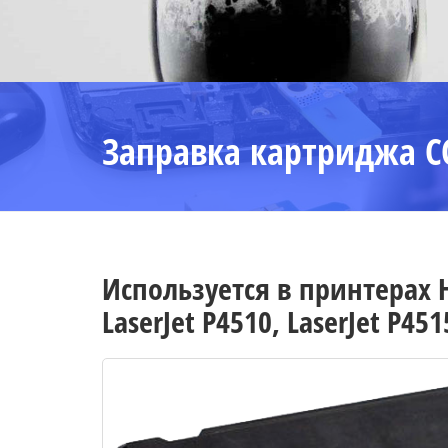
Заправка картриджа C
Используется в принтерах HP
LaserJet P4510, LaserJet P451