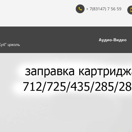
+ 7(83147) 7 56 59
Аудио-Видео
Куб" цоколь