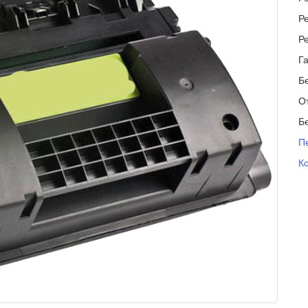
Р
Р
Г
Б
О
Б
П
К