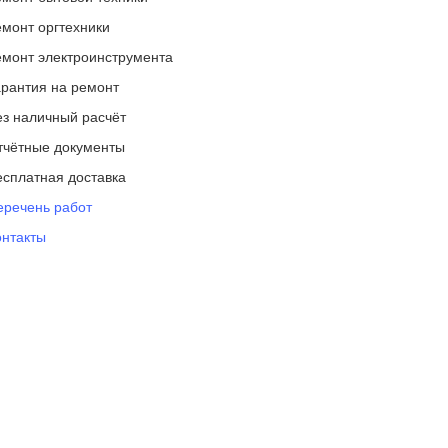
емонт оргтехники
емонт электроинструмента
арантия на ремонт
ез наличный расчёт
тчётные документы
есплатная доставка
еречень работ
онтакты