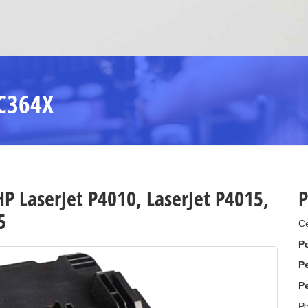
C364X
 LaserJet P4010, LaserJet P4015,
Р
5
С
Р
Р
Р
Р